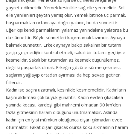
başlamak iyidir. Yemekte su içilirse üç nefeste içilmeye
gayret edilmelidir. Yemek kesinlikle sağ elle yenmelidir. Sol
elle yenilenleri şeytan yemiş olur. Yemek bitince üç parmak,
başparmaktan ortancaya doğru yalanır, bu da sünnettir.
Eğer kişi kendi parmaklarını yalamaz yanındakine yalatırsa bu
da sünnettir. Böyle sünnetleri kaçırmamak lazımdır. Aynaya
bakmak sünnettir. Erkek aynaya bakıp sakalının bir tutamı
geçip geçmediğini kontrol etmeli, sakalı bir tutamı geçtiyse
kesmelidir. Sakalı bir tutamdan az kesmek düşünülemez,
değil ki pasparlak olmak. Erkeğin gözüne sürme çekmesi,
saçlarını yağlayıp ortadan ayırması da hep sevap getiren
fiillerdir.
Kadın ise saçını uzatmalı, kesinlikle kesmemelidir. Kadınların
kaşını aldırması çok büyük günahtır. Kadın evden çıkacaksa
yanında kocası, kardeşi gibi mahremi olmadan 90 km’den
fazla gitmesinin haram olduğunu unutmamalıdır. Aslında
kadın için en iyisi mümkün olduğunca dışarı çıkmadan evde
oturmaktır. Fakat dışarı çıkacak olursa koku sıkmasının haram