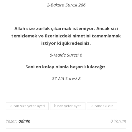
2-Bakara Suresi 286
Allah size zorluk çıkarmak istemiyor. Ancak sizi
temizlemek ve üzerinizdeki nimetini tamamlamak
istiyor ki şükredesiniz.
5-Maide Suresi 6
Seni en kolay olanla başarılı kılacağız.
87-Alâ Suresi 8
kuran size yeter ayeti
kuran yeter ayeti
kurandaki din
Yazar:
admin
0 Yorum