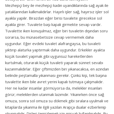
Mezhepçi bey ile mezhepçi kadın uyandıklarında sağ ayak ile
yataklarından kalkmalıdırlar. Hayırlı işler sağ, hayırsız işler sol
ayakla yapılır. Birazdan eğer birisi tuvalete girecekse sol
ayakla girer. Tuvalete başı kapalı girmekte sevap vardır.
Tuvalette iken konuşulmaz, eğer biri tuvaletin dışından soru
sorarsa, bu münasebetsize cevap vermemek daha
uygundur. Eğer evdeki tuvalet alafrangaysa, bu tuvaleti
yıktırıp alaturka yaptırmak daha uygundur. Erkekler ayakta
küçük tuvalet yapmak gibi uygunsuz hareketlerden
kurtulmalı, oturarak küçük tuvaleti yaparak sünnet sevabı
kazanmalıdırlar. Eğer çiftimizden biri yıkanacaksa, en azından
belinde peştamalla yıkanması gerekir. Çünkü kişi, tek başına
tuvalette iken bile avret yerini kapalı tutmaya çalışmalıdır.
Her ne kadar insanlar görmüyorsa da, melekler insanları
görür; meleklerden utanmak lazımdır. Yıkanırken önce sağ
omuza, sonra sol omuza su dökmek gibi sıralara uyulmalı ve
kitaplarda yıkanma ile ilgili yazılan Arapça dualar ezberlenip
okunmalıdır. Dişleri temizlemek için misvak kullanılmalıdır. Bu