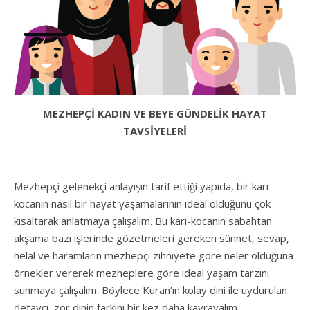
MEZHEPÇİ KADIN VE BEYE GÜNDELİK HAYAT
TAVSİYELERİ
Mezhepçi gelenekçi anlayışın tarif ettiği yapıda, bir karı-
kocanın nasıl bir hayat yaşamalarının ideal olduğunu çok
kısaltarak anlatmaya çalışalım. Bu karı-kocanın sabahtan
akşama bazı işlerinde gözetmeleri gereken sünnet, sevap,
helal ve haramların mezhepçi zihniyete göre neler olduğuna
örnekler vererek mezheplere göre ideal yaşam tarzını
sunmaya çalışalım. Böylece Kuran’ın kolay dini ile uydurulan
detaycı, zor dinin farkını bir kez daha kavrayalım.