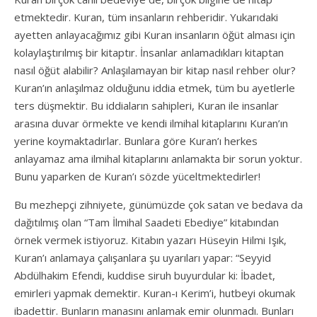
etmektedir. Kuran, tüm insanların rehberidir. Yukarıdaki
ayetten anlayacağımız gibi Kuran insanların öğüt alması için
kolaylaştırılmış bir kitaptır. İnsanlar anlamadıkları kitaptan
nasıl öğüt alabilir? Anlaşılamayan bir kitap nasıl rehber olur?
Kuran’ın anlaşılmaz olduğunu iddia etmek, tüm bu ayetlerle
ters düşmektir. Bu iddiaların sahipleri, Kuran ile insanlar
arasına duvar örmekte ve kendi ilmihal kitaplarını Kuran’ın
yerine koymaktadırlar. Bunlara göre Kuran’ı herkes
anlayamaz ama ilmihal kitaplarını anlamakta bir sorun yoktur.
Bunu yaparken de Kuran’ı sözde yüceltmektedirler!
Bu mezhepçi zihniyete, günümüzde çok satan ve bedava da
dağıtılmış olan “Tam İlmihal Saadeti Ebediye” kitabından
örnek vermek istiyoruz. Kitabın yazarı Hüseyin Hilmi Işık,
Kuran’ı anlamaya çalışanlara şu uyarıları yapar: “Seyyid
Abdülhakim Efendi, kuddise siruh buyurdular ki: İbadet,
emirleri yapmak demektir. Kuran-ı Kerim’i, hutbeyi okumak
ibadettir. Bunların manasını anlamak emir olunmadı. Bunları