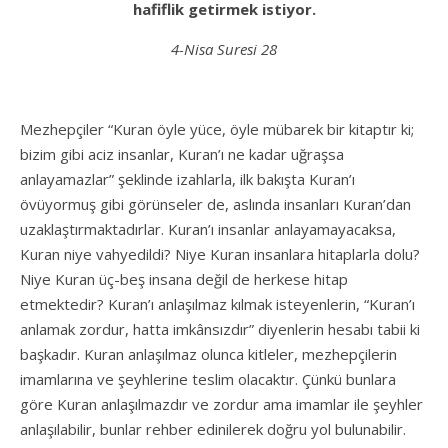
hafiflik getirmek istiyor.
4-Nisa Suresi 28
Mezhepçiler “Kuran öyle yüce, öyle mübarek bir kitaptır ki;
bizim gibi aciz insanlar, Kuran’ı ne kadar uğraşsa
anlayamazlar” şeklinde izahlarla, ilk bakışta Kuran’ı
övüyormuş gibi görünseler de, aslında insanları Kuran’dan
uzaklaştırmaktadırlar. Kuran’ı insanlar anlayamayacaksa,
Kuran niye vahyedildi? Niye Kuran insanlara hitaplarla dolu?
Niye Kuran üç-beş insana değil de herkese hitap
etmektedir? Kuran’ı anlaşılmaz kılmak isteyenlerin, “Kuran’ı
anlamak zordur, hatta imkânsızdır” diyenlerin hesabı tabii ki
başkadır. Kuran anlaşılmaz olunca kitleler, mezhepçilerin
imamlarına ve şeyhlerine teslim olacaktır. Çünkü bunlara
göre Kuran anlaşılmazdır ve zordur ama imamlar ile şeyhler
anlaşılabilir, bunlar rehber edinilerek doğru yol bulunabilir.