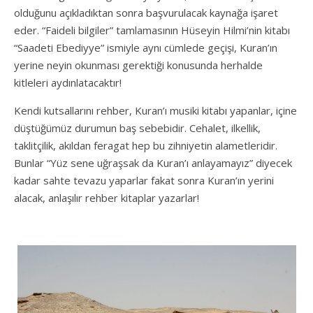
olduğunu açıkladıktan sonra başvurulacak kaynağa işaret
eder. “Faideli bilgiler” tamlamasının Hüseyin Hilmi’nin kitabı
“Saadeti Ebediyye” ismiyle aynı cümlede geçişi, Kuran’ın
yerine neyin okunması gerektiği konusunda herhalde
kitleleri aydınlatacaktır!
Kendi kutsallarını rehber, Kuran’ı musiki kitabı yapanlar, içine
düştüğümüz durumun baş sebebidir. Cehalet, ilkellik,
taklitçilik, akıldan feragat hep bu zihniyetin alametleridir.
Bunlar “Yüz sene uğraşsak da Kuran’ı anlayamayız” diyecek
kadar sahte tevazu yaparlar fakat sonra Kuran’ın yerini
alacak, anlaşılır rehber kitaplar yazarlar!