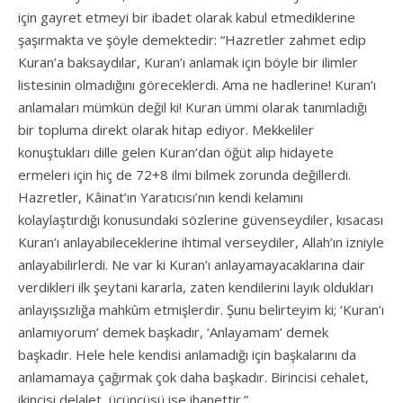
için gayret etmeyi bir ibadet olarak kabul etmediklerine
şaşırmakta ve şöyle demektedir: “Hazretler zahmet edip
Kuran’a baksaydılar, Kuran’ı anlamak için böyle bir ilimler
listesinin olmadığını göreceklerdi. Ama ne hadlerine! Kuran’ı
anlamaları mümkün değil ki! Kuran ümmi olarak tanımladığı
bir topluma direkt olarak hitap ediyor. Mekkeliler
konuştukları dille gelen Kuran’dan öğüt alıp hidayete
ermeleri için hiç de 72+8 ilmi bilmek zorunda değillerdi.
Hazretler, Kâinat’ın Yaratıcısı’nın kendi kelamını
kolaylaştırdığı konusundaki sözlerine güvenseydiler, kısacası
Kuran’ı anlayabileceklerine ihtimal verseydiler, Allah’ın izniyle
anlayabilirlerdi. Ne var ki Kuran’ı anlayamayacaklarına dair
verdikleri ilk şeytani kararla, zaten kendilerini layık oldukları
anlayışsızlığa mahkûm etmişlerdir. Şunu belirteyim ki; ‘Kuran’ı
anlamıyorum’ demek başkadır, ‘Anlayamam’ demek
başkadır. Hele hele kendisi anlamadığı için başkalarını da
anlamamaya çağırmak çok daha başkadır. Birincisi cehalet,
ikincisi delalet, üçüncüsü ise ihanettir.”