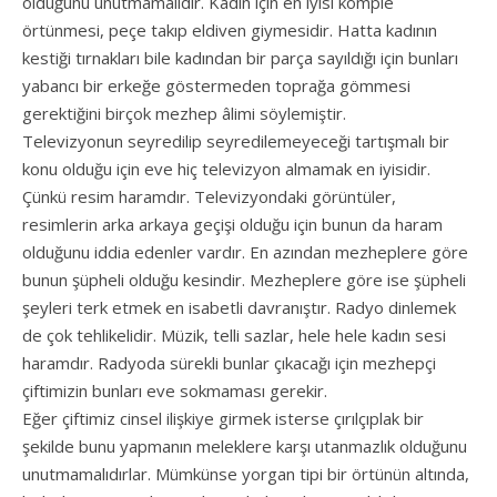
olduğunu unutmamalıdır. Kadın için en iyisi komple
örtünmesi, peçe takıp eldiven giymesidir. Hatta kadının
kestiği tırnakları bile kadından bir parça sayıldığı için bunları
yabancı bir erkeğe göstermeden toprağa gömmesi
gerektiğini birçok mezhep âlimi söylemiştir.
Televizyonun seyredilip seyredilemeyeceği tartışmalı bir
konu olduğu için eve hiç televizyon almamak en iyisidir.
Çünkü resim haramdır. Televizyondaki görüntüler,
resimlerin arka arkaya geçişi olduğu için bunun da haram
olduğunu iddia edenler vardır. En azından mezheplere göre
bunun şüpheli olduğu kesindir. Mezheplere göre ise şüpheli
şeyleri terk etmek en isabetli davranıştır. Radyo dinlemek
de çok tehlikelidir. Müzik, telli sazlar, hele hele kadın sesi
haramdır. Radyoda sürekli bunlar çıkacağı için mezhepçi
çiftimizin bunları eve sokmaması gerekir.
Eğer çiftimiz cinsel ilişkiye girmek isterse çırılçıplak bir
şekilde bunu yapmanın meleklere karşı utanmazlık olduğunu
unutmamalıdırlar. Mümkünse yorgan tipi bir örtünün altında,