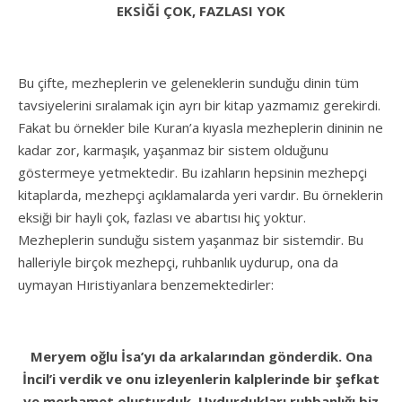
EKSİĞİ ÇOK, FAZLASI YOK
Bu çifte, mezheplerin ve geleneklerin sunduğu dinin tüm
tavsiyelerini sıralamak için ayrı bir kitap yazmamız gerekirdi.
Fakat bu örnekler bile Kuran’a kıyasla mezheplerin dininin ne
kadar zor, karmaşık, yaşanmaz bir sistem olduğunu
göstermeye yetmektedir. Bu izahların hepsinin mezhepçi
kitaplarda, mezhepçi açıklamalarda yeri vardır. Bu örneklerin
eksiği bir hayli çok, fazlası ve abartısı hiç yoktur.
Mezheplerin sunduğu sistem yaşanmaz bir sistemdir. Bu
halleriyle birçok mezhepçi, ruhbanlık uydurup, ona da
uymayan Hıristiyanlara benzemektedirler:
Meryem oğlu İsa’yı da arkalarından gönderdik. Ona
İncil’i verdik ve onu izleyenlerin kalplerinde bir şefkat
ve merhamet oluşturduk. Uydurdukları ruhbanlığı biz