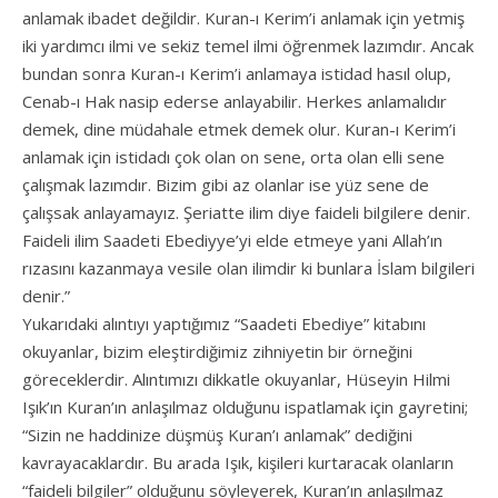
anlamak ibadet değildir. Kuran-ı Kerim’i anlamak için yetmiş
iki yardımcı ilmi ve sekiz temel ilmi öğrenmek lazımdır. Ancak
bundan sonra Kuran-ı Kerim’i anlamaya istidad hasıl olup,
Cenab-ı Hak nasip ederse anlayabilir. Herkes anlamalıdır
demek, dine müdahale etmek demek olur. Kuran-ı Kerim’i
anlamak için istidadı çok olan on sene, orta olan elli sene
çalışmak lazımdır. Bizim gibi az olanlar ise yüz sene de
çalışsak anlayamayız. Şeriatte ilim diye faideli bilgilere denir.
Faideli ilim Saadeti Ebediyye’yi elde etmeye yani Allah’ın
rızasını kazanmaya vesile olan ilimdir ki bunlara İslam bilgileri
denir.”
Yukarıdaki alıntıyı yaptığımız “Saadeti Ebediye” kitabını
okuyanlar, bizim eleştirdiğimiz zihniyetin bir örneğini
göreceklerdir. Alıntımızı dikkatle okuyanlar, Hüseyin Hilmi
Işık’ın Kuran’ın anlaşılmaz olduğunu ispatlamak için gayretini;
“Sizin ne haddinize düşmüş Kuran’ı anlamak” dediğini
kavrayacaklardır. Bu arada Işık, kişileri kurtaracak olanların
“faideli bilgiler” olduğunu söyleyerek, Kuran’ın anlaşılmaz