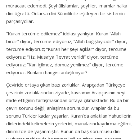
müracaat edemedi. Şeyhülislamlar, şeyhler, imamlar halka
dini öğretti. Onlarsa dini Sünnilik ile eşitleyen bir sistemin
parçasıydılar.
“Kuran tercüme edilemez” iddiası yanlıştır. Kuran “Allah
birdir” diyor, tercüme ediyoruz; “Allah bağışlayıcıdır” diyor,
tercüme ediyoruz; “Kuran her şeyi açıklar” diyor, tercüme
ediyoruz; “Hz. Musa’ya Tevrat verildi” diyor, tercüme
ediyoruz; “Kan içilmez, domuz yenilmez” diyor, tercüme
ediyoruz. Bunların hangisi anlaşılmıyor?
Çeviride ortaya çıkan bazı zorluklar, Arapçadan Türkçeye
çevirinin zorluklarından ziyade, kavramın Arapçasının neyi
ifade ettiğinin tartışmasından ortaya çıkmaktadır. Bu da bir
çeviri sorunu değil, anlaşılma sorunudur. Araplar da bu
sorunu Türkler kadar yaşarlar. Kuran’da anlatılan Yahudilerin
dinlerindeki kelimelerin yerlerini, manalarını kaydırma eğilimi,
dinimizde de yaşanmıştır. Bunun da baş sorumlusu dini
uydurma izahlarıyla bozmaya kalkan zihniyetin, Kuran’ın