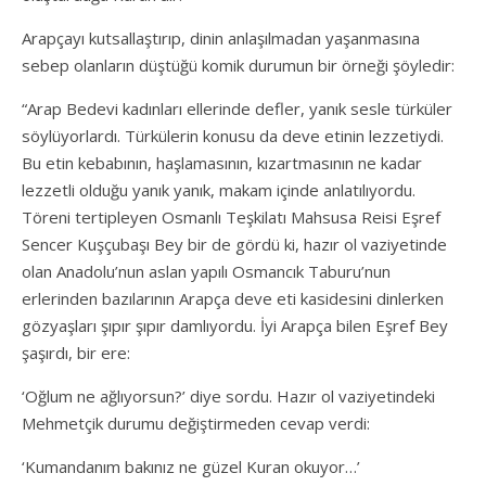
Arapçayı kutsallaştırıp, dinin anlaşılmadan yaşanmasına
sebep olanların düştüğü komik durumun bir örneği şöyledir:
“Arap Bedevi kadınları ellerinde defler, yanık sesle türküler
söylüyorlardı. Türkülerin konusu da deve etinin lezzetiydi.
Bu etin kebabının, haşlamasının, kızartmasının ne kadar
lezzetli olduğu yanık yanık, makam içinde anlatılıyordu.
Töreni tertipleyen Osmanlı Teşkilatı Mahsusa Reisi Eşref
Sencer Kuşçubaşı Bey bir de gördü ki, hazır ol vaziyetinde
olan Anadolu’nun aslan yapılı Osmancık Taburu’nun
erlerinden bazılarının Arapça deve eti kasidesini dinlerken
gözyaşları şıpır şıpır damlıyordu. İyi Arapça bilen Eşref Bey
şaşırdı, bir ere:
‘Oğlum ne ağlıyorsun?’ diye sordu. Hazır ol vaziyetindeki
Mehmetçik durumu değiştirmeden cevap verdi:
‘Kumandanım bakınız ne güzel Kuran okuyor…’