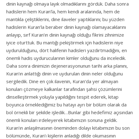
dinin kaynağı olmaya layık olmadıklarını gördük. Daha sonra
hadislerin hem Kuran’la, hem kendi aralarında, hem de
mantıkla çeliştiklerini, dine ilaveler yaptıklarını; bu yüzden
hadislerin Kuran’la beraber dinin kaynağı olamayacaklarını
anlayıp, sırf Kuran’ın dinin kaynağı olduğu fikrini zihnimize
iyice oturttuk. Bu mantığı pekiştirmek için hadislerin niye
uydurulduğunu, dört halifenin hadisleri yazdırtmadığını, en
önemli hadis uydurucularının kimler olduğunu da inceledik.
Daha sonra dinimizin dejenerasyonunun tarihi arka planını,
Kuran’ın anlattığı dinin ve uydurulan dinin neler olduğunu
sergiledik. Dine en çok ilavenin, Kuran’da yer almayan
konuları çözmeye kalkanlar tarafından şahsi çözümlerini
dinselleştirmek yoluyla yapıldığını tespit ederek, kitap
boyunca örneklediğimiz bu hatayı ayrı bir bölüm olarak da
bol örnekli bir şekilde işledik…Bunlar gibi hedefimiz açısından
önemli konuları irdeleyerek kitabımızın sonuna geldik.
Kuran’ın anlaşılmasının öneminden dolayı kitabımızın bu son
bölümünde, Kuran’ı kişilerin anladığı dilde okumasının