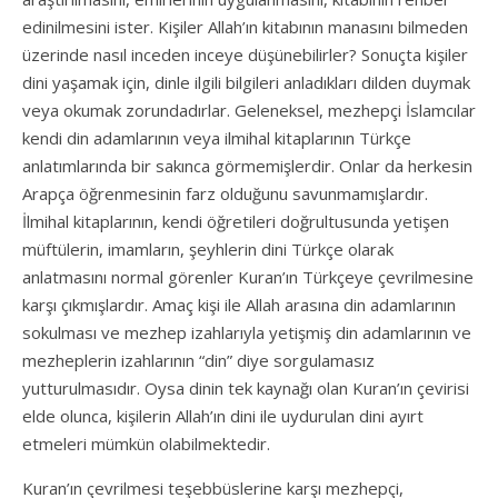
edinilmesini ister. Kişiler Allah’ın kitabının manasını bilmeden
üzerinde nasıl inceden inceye düşünebilirler? Sonuçta kişiler
dini yaşamak için, dinle ilgili bilgileri anladıkları dilden duymak
veya okumak zorundadırlar. Geleneksel, mezhepçi İslamcılar
kendi din adamlarının veya ilmihal kitaplarının Türkçe
anlatımlarında bir sakınca görmemişlerdir. Onlar da herkesin
Arapça öğrenmesinin farz olduğunu savunmamışlardır.
İlmihal kitaplarının, kendi öğretileri doğrultusunda yetişen
müftülerin, imamların, şeyhlerin dini Türkçe olarak
anlatmasını normal görenler Kuran’ın Türkçeye çevrilmesine
karşı çıkmışlardır. Amaç kişi ile Allah arasına din adamlarının
sokulması ve mezhep izahlarıyla yetişmiş din adamlarının ve
mezheplerin izahlarının “din” diye sorgulamasız
yutturulmasıdır. Oysa dinin tek kaynağı olan Kuran’ın çevirisi
elde olunca, kişilerin Allah’ın dini ile uydurulan dini ayırt
etmeleri mümkün olabilmektedir.
Kuran’ın çevrilmesi teşebbüslerine karşı mezhepçi,