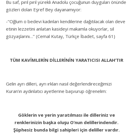
Bu saf, pırıl pırıl yürekli Anadolu çocuğunun duyguları önünde
gözleri dolan Eşref Bey dayanamıyor:
-‘‘Oğlum o bedevi kadınları kendilerine dağıtılacak olan deve
etinin lezzetini anlatan kasideyi makamla okuyorlar, sil
gözyaşlarını…’’ (Cemal Kutay, Türkçe İbadet, sayfa 61)
TÜM KAVİMLERİN DİLLERİNİN YARATICISI ALLAH’TIR
Gelin ayrı dilleri, ayrı ırkları nasıl değerlendireceğimizi
Kuran’ın aydınlatıcı ayetlerine başvurup öğrenelim:
G
ö
k
le
rin ve yerin yaratılması ile dilleriniz ve
renklerinizin başka oluşu O’nun delillerindendir.
Şüphesiz bunda bilgi sahipleri için deliller vardır.