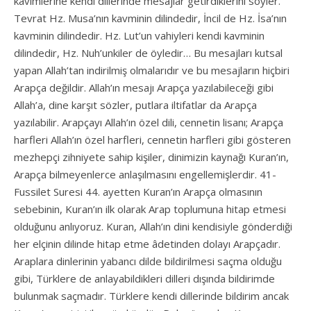
kavimlerine kendi dillerinde mesajlar getirdiklerini söyler.
Tevrat Hz. Musa’nın kavminin dilindedir, İncil de Hz. İsa’nın
kavminin dilindedir. Hz. Lut’un vahiyleri kendi kavminin
dilindedir, Hz. Nuh’unkiler de öyledir… Bu mesajları kutsal
yapan Allah’tan indirilmiş olmalarıdır ve bu mesajların hiçbiri
Arapça değildir. Allah’ın mesajı Arapça yazılabileceği gibi
Allah’a, dine karşıt sözler, putlara iltifatlar da Arapça
yazılabilir. Arapçayı Allah’ın özel dili, cennetin lisanı; Arapça
harfleri Allah’ın özel harfleri, cennetin harfleri gibi gösteren
mezhepçi zihniyete sahip kişiler, dinimizin kaynağı Kuran’ın,
Arapça bilmeyenlerce anlaşılmasını engellemişlerdir. 41-
Fussilet Suresi 44. ayetten Kuran’ın Arapça olmasının
sebebinin, Kuran’ın ilk olarak Arap toplumuna hitap etmesi
olduğunu anlıyoruz. Kuran, Allah’ın dini kendisiyle gönderdiği
her elçinin dilinde hitap etme âdetinden dolayı Arapçadır.
Araplara dinlerinin yabancı dilde bildirilmesi saçma olduğu
gibi, Türklere de anlayabildikleri dilleri dışında bildirimde
bulunmak saçmadır. Türklere kendi dillerinde bildirim ancak