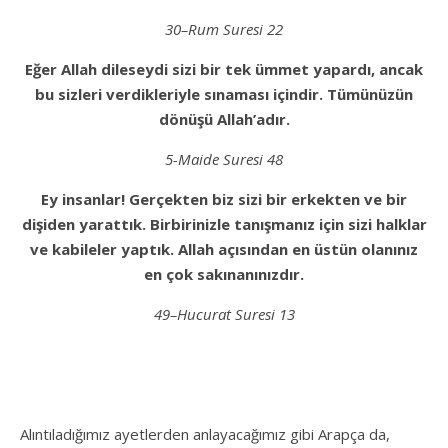
3
0
–
R
u
m Suresi 22
Eğe
r Allah dileseydi sizi bir tek ümmet yapardı, ancak
bu sizleri verdikleriyle sınaması içindir. Tümünüzün
dönüşü Allah’adır.
5-
M
a
id
e Suresi 48
E
y insanlar! Gerçekten biz sizi bir erkekten ve bir
dişiden yarattık. Birbirinizle tanışmanız için sizi halklar
ve kabileler yaptık. Allah açısından en üstün olanınız
en çok sakınanınızdır.
4
9
–
H
u
c
u
r
a
t Suresi 13
Alıntıladığımız ayetlerden anlayacağımız gibi Arapça da,