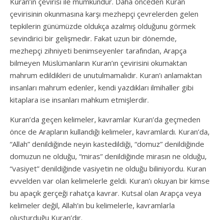
Kuran’ın çevirisi ile mümkündür. Daha önceden Kuran
çevirisinin okunmasına karşı mezhepçi çevrelerden gelen
tepkilerin günümüzde oldukça azalmış olduğunu görmek
sevindirici bir gelişmedir. Fakat uzun bir dönemde,
mezhepçi zihniyeti benimseyenler tarafından, Arapça
bilmeyen Müslümanların Kuran’ın çevirisini okumaktan
mahrum edildikleri de unutulmamalıdır. Kuran’ı anlamaktan
insanları mahrum edenler, kendi yazdıkları ilmihaller gibi
kitaplara ise insanları mahkum etmişlerdir.
Kuran’da geçen kelimeler, kavramlar Kuran’da geçmeden
önce de Arapların kullandığı kelimeler, kavramlardı. Kuran’da,
“Allah” denildiğinde neyin kastedildiği, “domuz” denildiğinde
domuzun ne olduğu, “miras” denildiğinde mirasın ne olduğu,
“vasiyet” denildiğinde vasiyetin ne olduğu biliniyordu. Kuran
evvelden var olan kelimelerle geldi. Kuran’ı okuyan bir kimse
bu apaçık gerçeği rahatça kavrar. Kutsal olan Arapça veya
kelimeler değil, Allah’ın bu kelimelerle, kavramlarla
oluşturduğu Kuran’dır.