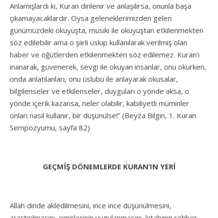
Anlamışlardı ki, Kuran dinlenir ve anlaşılırsa, onunla başa
çıkamayacaklardır. Oysa geleneklerimizden gelen
günümüzdeki okuyuşta, musiki ile okuyuştan etkilenmekten
söz edilebilir ama o şiirli üslup kullanılarak verilmiş olan
haber ve öğütlerden etkilenmekten söz edilemez. Kuran’ı
inanarak, güvenerek, sevgi ile okuyan insanlar, onu okurken,
onda anlatılanları, onu üslubu ile anlayarak okusalar,
bilgilenseler ve etkilenseler, duyguları o yönde aksa, o
yönde içerik kazansa, neler olabilir, kabiliyetli müminler
onları nasıl kullanır, bir düşünülse!” (Beyza Bilgin, 1. Kuran
Sempozyumu, sayfa 82)
GEÇMİŞ DÖNEMLERDE KURAN’IN YERİ
Allah dinde akledilmesini, ince ince düşünülmesini,
araştırılmasını, emirlerinin uygulanmasını, kitabının rehber