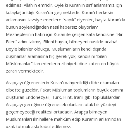
edilmesi Allah’ın emridir. Öyle ki Kuran’ın sırf anlamamız için
kolaylaştırıldığı Kuran’da geçmektedir. Kuran’ı herkesin
anlamasını tavsiye edenlere “sapık” diyenler, başta Kuran’da
bunun söylendiğinden nasıl habersiz oluyorlar?
Mezheplerinin hatırı için Kuran ile çelişen kafa kendisine “Bir
Bilen” adını takmış. Bileni buysa, bilmeyeni nasıldır acaba!
Böyle bilenler oldukça, Müslümanların kendi dışında
düşmanlar aramasına hiç gerek yok, kendisini “bilen
Müslümanlar” ilan edenlerin zihniyeti dine zaten en büyük
zararı vermektedir.
Arapçayı öğrenenlerin Kuran’ı vahyedildiği dilde okumaları
elbette güzeldir. Fakat Müslüman toplumların büyük kısmını
oluşturan Endonezyalı, Türk, Hint, İranlı gibi topluluklardan
Arapçayı gereğince öğrenecek olanların ufak bir yüzdeyi
geçemeyeceği realitesi ortadadır. Arapça bilmeyen
Müslümanları ilmihallere mahkûm edip Kuran’ın anlamından
uzak tutmak asla kabul edilemez.