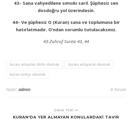
4
3
– Sana vahyedilene sımsıkı sarıl. Şüphesiz sen
dosdoğru yol üzerindesin.
4
4
– Ve şüphesiz O (Kuran) sana ve toplumuna bir
hatırlatmadır.
O’
n
d
a
n sorumlu tutulacaksınız.
43-Zuhruf Suresi 43, 44
kuranı anlaşılan dilde okumak
kuranı anlayarak okumak
kuranı türkçe okumak
Yazar:
admin
0 Yorum
DAHA YENI
KURAN'DA YER ALMAYAN KONULARDAKİ TAVIR