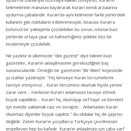
kelimelerinin manasını kaydırarak Kuran’ı kendi arzularına
uydurma çabalarıdır. Kuran’da aynı kelimenin farklı yerlerdeki
kullanımı gibi noktaların irdelenmesiyle, kısacası Kuran’a
bütüncül bir yaklaşımla çözülebilen bu sorun, istisnai bazı
yerlerde ortaya çıkar ve bahsettiğimiz şekilde titiz bir
incelemeyle çözülebilir.
Ne yazıktır ki ülkemizde “dini gazete” diye bilinen bazı
gazeteler, Kuran’ın anlaşılmasının gereksizliğinin baş
savunucularıdır. Örneğin bir gazetenin “Bir Bilen” köşesinde
şu izahlar yazılmıştır: “Hiç kimseye Kuran tercümelerini
tavsiye etmiyoruz… Kuran tercümesi okumak fayda yerine
zarar verir… Herkesin Kuran’ı anlamasını tavsiye etmek
büyük sapıklıktır… Kuran’ı hiç okumayıp sırf hayır ve bereket
için evinde saklamak caiz ve sevaptır… Anlamadan Kuran
okunmaz diyenler büyük sapıktır.” Bu iddialar hiç de şaşırtıcı
değildir. Zaten Kuran’ın yüzyıllarca Türkçeye çevrilmesini
engelleyen hep bu kafadır. Kuran’ın anlaşılması için çaba sarf