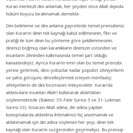
Kuran merkezli dini anlamak, her şeyden önce Allah dışında
hüküm koyucu bırakmamak demektir.
Dini belirleme ve dini anlama gayretinde temel prensibimiz
olan Kuran’ın dinin tek kaynağı kabul edilmesinin, fikri ve
pratiği ile tüm dinin bu yönteme göre şekillenmesinin;
dinimizi boğmuş olan karanlıkların dinimizin üstünden ve
insanların zihninden kalkmasında temel şart olduğu
kanaatindeyiz. Ayrıca Kuran’ın emri olan bu temel prensibi
yerine getirmek, dinci yobazlar kadar popülist zihniyetlerin
ve şahsi görüşünü dinselleştirmek isteyen menfaatçi
zihniyetlerin de dini bozmasını önleyecektir. Kuran’da
aldatıcıların insanları Allah’ı kullanarak aldattıkları
söylenmektedir (Bakınız: 35-Fatır Suresi 5 ve 31-Lokman
Suresi 33). Kısacası Allah adına, din adına yapılan
konuşmalarda aldatılma ihtimalimizi hiç unutmamalı ve
aldanmamak için din adına söylenen her şeyi, dinin tek
kaynağı olan Kuran’ın süzgecinden geçirmeliyiz. Bu prensip