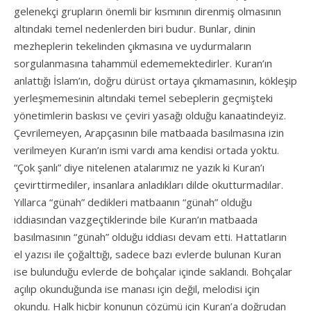
gelenekçi grupların önemli bir kısmının direnmiş olmasının
altındaki temel nedenlerden biri budur. Bunlar, dinin
mezheplerin tekelinden çıkmasına ve uydurmaların
sorgulanmasına tahammül edememektedirler. Kuran’ın
anlattığı İslam’ın, doğru dürüst ortaya çıkmamasının, kökleşip
yerleşmemesinin altındaki temel sebeplerin geçmişteki
yönetimlerin baskısı ve çeviri yasağı olduğu kanaatindeyiz.
Çevrilemeyen, Arapçasının bile matbaada basılmasına izin
verilmeyen Kuran’ın ismi vardı ama kendisi ortada yoktu.
“Çok şanlı” diye nitelenen atalarımız ne yazık ki Kuran’ı
çevirttirmediler, insanlara anladıkları dilde okutturmadılar.
Yıllarca “günah” dedikleri matbaanın “günah” olduğu
iddiasından vazgeçtiklerinde bile Kuran’ın matbaada
basılmasının “günah” olduğu iddiası devam etti. Hattatların
el yazısı ile çoğalttığı, sadece bazı evlerde bulunan Kuran
ise bulunduğu evlerde de bohçalar içinde saklandı. Bohçalar
açılıp okunduğunda ise manası için değil, melodisi için
okundu. Halk hiçbir konunun çözümü için Kuran’a doğrudan