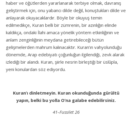
haber ve öğütlerden yararlanarak terbiye olmak, davranış
geliştirmek için, onu yabancı dilde değil, konuştukları dilde ve
anlayarak okuyacaklardır. Böyle bir okuyuş temin
edilmedikçe, Kuran belli bir zümrenin, bir azınlığın elinde
kaldıkça, ondaki İlahi amaca yönelik yöntem etkinliğinin ve
anlam zenginliğinin meydana getirebileceği bütün
gelişmelerden mahrum kalınacaktır. Kuran’ın vahyolunduğu
dönemde, Arap edebiyatı çoğunluğun ilgilendiği, zevk alarak
izlediği bir alandı. Kuran, şiirle nesrin birleştiği bir üslûpla,
yeni konulardan söz ediyordu.
K
u
ra
n
’
ı dinletmeyin. Kuran okunduğunda gürültü
yapın, belki bu yolla O’na galabe edebilirsiniz.
4
1
–
F
u
s
s
il
e
t 26