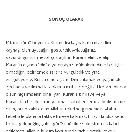
SONUÇ OLARAK
Kitabın tümü boyunca Kuran dışı kaynakların niye dinin
kaynağı olamayacağını gösterdik. Anlattığımız,
savunduğumuz metot çok açıktır: Kuran’ı elimize alıp,
Kuran’ın dışında “din” diye ortaya sürülenlerin dinle bir ilişkisi
olmadığını belirlemek. Israrla vurguladık ve yine
vurguluyoruz; Kuran dine eşittir. Dini anlamak ve yaşamak
için hadis ve ilmihal kitaplarına muhtaç değiliz. Her kim olursa
olsun hiç kimsenin dine, yani Kuran’a bir ilave veya
Kuran’dan bir eksiltme yapması kabul edilemez. Maksadımız
dinin, onun sahibi olan Allah’ın tekeline girmesidir. Allah’ın
tekelinde olana ortaklık etmeye kalkmak, biraz da olsa kendi
fikrini, geleneğini, şahsi görüşünü dine sokuşturmak kabul
edilemez. Allah’ın hüküm konusunda hiçbir ortağı yoktur.