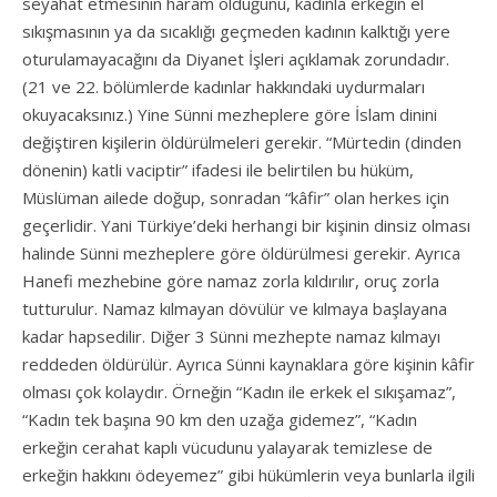
seyahat etmesinin haram olduğunu, kadınla erkeğin el
sıkışmasının ya da sıcaklığı geçmeden kadının kalktığı yere
oturulamayacağını da Diyanet İşleri açıklamak zorundadır.
(21 ve 22. bölümlerde kadınlar hakkındaki uydurmaları
okuyacaksınız.) Yine Sünni mezheplere göre İslam dinini
değiştiren kişilerin öldürülmeleri gerekir. “Mürtedin (dinden
dönenin) katli vaciptir” ifadesi ile belirtilen bu hüküm,
Müslüman ailede doğup, sonradan “kâfir” olan herkes için
geçerlidir. Yani Türkiye’deki herhangi bir kişinin dinsiz olması
halinde Sünni mezheplere göre öldürülmesi gerekir. Ayrıca
Hanefi mezhebine göre namaz zorla kıldırılır, oruç zorla
tutturulur. Namaz kılmayan dövülür ve kılmaya başlayana
kadar hapsedilir. Diğer 3 Sünni mezhepte namaz kılmayı
reddeden öldürülür. Ayrıca Sünni kaynaklara göre kişinin kâfir
olması çok kolaydır. Örneğin “Kadın ile erkek el sıkışamaz”,
“Kadın tek başına 90 km den uzağa gidemez”, “Kadın
erkeğin cerahat kaplı vücudunu yalayarak temizlese de
erkeğin hakkını ödeyemez” gibi hükümlerin veya bunlarla ilgili