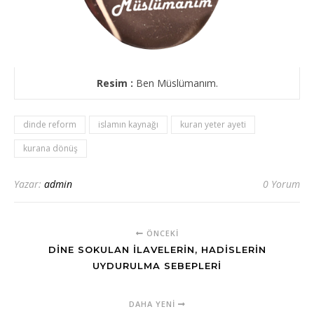
Resim :
Ben Müslümanım.
dinde reform
islamın kaynağı
kuran yeter ayeti
kurana dönüş
Yazar:
admin
0 Yorum
ÖNCEKI
DİNE SOKULAN İLAVELERİN, HADİSLERİN
UYDURULMA SEBEPLERİ
DAHA YENI