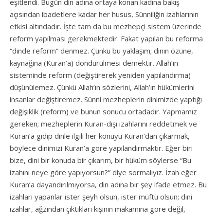
eşitlendi. Bugün din adına ortaya konan kadına bakış
açısından ibadetlere kadar her husus, Sünniliğin izahlarının
etkisi altındadır. İşte tam da bu mezhepçi sistem üzerinde
reform yapılması gerekmektedir. Fakat yapılan bu reforma
“dinde reform” denmez. Çünkü bu yaklaşım; dinin özüne,
kaynağına (Kuran’a) döndürülmesi demektir. Allah’ın
sisteminde reform (değiştirerek yeniden yapılandırma)
düşünülemez. Çünkü Allah’ın sözlerini, Allah’ın hükümlerini
insanlar değiştiremez. Sünni mezheplerin dinimizde yaptığı
değişiklik (reform) ve bunun sonucu ortadadır. Yapmamız
gereken; mezheplerin Kuran-dışı izahlarını reddetmek ve
Kuran’a gidip dinle ilgili her konuyu Kuran’dan çıkarmak,
böylece dinimizi Kuran’a göre yapılandırmaktır. Eğer biri
bize, dini bir konuda bir çıkarım, bir hüküm söylerse “Bu
izahını neye göre yapıyorsun?” diye sormalıyız. İzah eğer
Kuran’a dayandırılmıyorsa, din adına bir şey ifade etmez. Bu
izahları yapanlar ister şeyh olsun, ister müftü olsun; dini
izahlar, ağzından çıktıkları kişinin makamına göre değil,