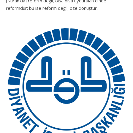
(Kuran’da) reform değil, olsa olsa uydurulan dinde
reformdur; bu ise reform değil, öze dönüştür.