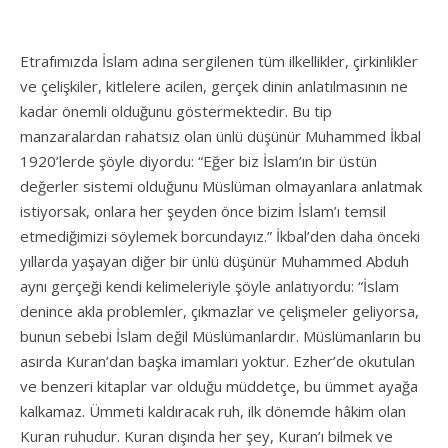
Etrafımızda İslam adına sergilenen tüm ilkellikler, çirkinlikler
ve çelişkiler, kitlelere acilen, gerçek dinin anlatılmasının ne
kadar önemli olduğunu göstermektedir. Bu tip
manzaralardan rahatsız olan ünlü düşünür Muhammed İkbal
1920’lerde şöyle diyordu: “Eğer biz İslam’ın bir üstün
değerler sistemi olduğunu Müslüman olmayanlara anlatmak
istiyorsak, onlara her şeyden önce bizim İslam’ı temsil
etmediğimizi söylemek borcundayız.” İkbal’den daha önceki
yıllarda yaşayan diğer bir ünlü düşünür Muhammed Abduh
aynı gerçeği kendi kelimeleriyle şöyle anlatıyordu: “İslam
denince akla problemler, çıkmazlar ve çelişmeler geliyorsa,
bunun sebebi İslam değil Müslümanlardır. Müslümanların bu
asırda Kuran’dan başka imamları yoktur. Ezher’de okutulan
ve benzeri kitaplar var olduğu müddetçe, bu ümmet ayağa
kalkamaz. Ümmeti kaldıracak ruh, ilk dönemde hâkim olan
Kuran ruhudur. Kuran dışında her şey, Kuran’ı bilmek ve