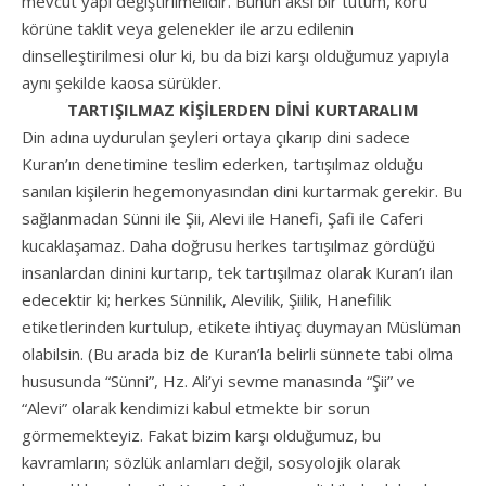
mevcut yapı değiştirilmelidir. Bunun aksi bir tutum, körü
körüne taklit veya gelenekler ile arzu edilenin
dinselleştirilmesi olur ki, bu da bizi karşı olduğumuz yapıyla
aynı şekilde kaosa sürükler.
TARTIŞILMAZ KİŞİLERDEN DİNİ KURTARALIM
Din adına uydurulan şeyleri ortaya çıkarıp dini sadece
Kuran’ın denetimine teslim ederken, tartışılmaz olduğu
sanılan kişilerin hegemonyasından dini kurtarmak gerekir. Bu
sağlanmadan Sünni ile Şii, Alevi ile Hanefi, Şafi ile Caferi
kucaklaşamaz. Daha doğrusu herkes tartışılmaz gördüğü
insanlardan dinini kurtarıp, tek tartışılmaz olarak Kuran’ı ilan
edecektir ki; herkes Sünnilik, Alevilik, Şiilik, Hanefilik
etiketlerinden kurtulup, etikete ihtiyaç duymayan Müslüman
olabilsin. (Bu arada biz de Kuran’la belirli sünnete tabi olma
hususunda “Sünni”, Hz. Ali’yi sevme manasında “Şii” ve
“Alevi” olarak kendimizi kabul etmekte bir sorun
görmemekteyiz. Fakat bizim karşı olduğumuz, bu
kavramların; sözlük anlamları değil, sosyolojik olarak