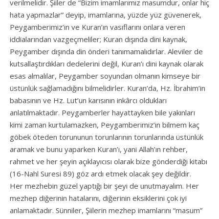
verilmelidir. Şiiler de “Bizim imamlarımız masumdur, onlar hiç
hata yapmazlar” deyip, imamlarına, yüzde yüz güvenerek,
Peygamberimiz’in ve Kuran’ın vasıflarını onlara veren
iddialarından vazgeçmeliler; Kuran dışında dini kaynak,
Peygamber dışında din önderi tanımamalıdırlar. Aleviler de
kutsallaştırdıkları dedelerini değil, Kuran’ı dini kaynak olarak
esas almalılar, Peygamber soyundan olmanın kimseye bir
üstünlük sağlamadığını bilmelidirler. Kuran’da, Hz. İbrahim’in
babasının ve Hz. Lut’un karısının inkârcı oldukları
anlatılmaktadır. Peygamberler hayattayken bile yakınları
kimi zaman kurtulamazken, Peygamberimiz’in bilmem kaç
göbek öteden torununun torunlarının torunlarında üstünlük
aramak ve bunu yaparken Kuran’ı, yani Allah’ın rehber,
rahmet ve her şeyin açıklayıcısı olarak bize gönderdiği kitabı
(16-Nahl Suresi 89) göz ardı etmek olacak şey değildir.
Her mezhebin güzel yaptığı bir şeyi de unutmayalım. Her
mezhep diğerinin hatalarını, diğerinin eksiklerini çok iyi
anlamaktadır. Sünniler, Şiilerin mezhep imamlarını “masum”