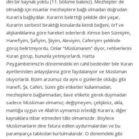
dini bir kaynak yoktu (11. bölüme bakınız). Mezhepler de
olmadığı için insanlar mezheplere bağlı olmadan doğrudan
Kuran’a bağlıydılar. Kuran’ın belirttiği şekilde dini yaşar,
Kuran’ın serbest bıraktığı konularda kendi beğeni, örf ve
alışkanlıklarına göre hareket ederlerdi. Kimse ben Sünniyim,
Hanefiyim, Şafiyim, Şiiyim, Aleviyim, Caferiyim şeklinde
görüş belirtmiyordu. Onlar “Müslümanım” diyor, rehberlerini
Kuran görüp, bununla yetiniyorlardı. Hatta
Peygamberimiz’in dönemindeki en cahil bedeviler bile Kuran
ayetlerinden anlayışlarına göre faydalanıyor ve Müslüman
oluyorlardı. Bizim arzumuz da aynı o günlerde olduğu gibi
Hanefi, Şii, Caferi, Sünni gibi etiketler kullanmadan,
mezheplere bağlanmadan, ilave etikete gerek duymadan
sadece Müslüman olmamız; değişmeyen, çelişkisiz, akla,
mantığa uygun ve Allah’ın uymamızı istediği Kuran’a, diğer
kaynaklara itibar etmeden tâbi olmamızdır. Böylece
Müslümanların dine fatura edilen uydurmalardan ve bu
paramparça tablodan kurtulmalarıdır. O dönemdeki gibi