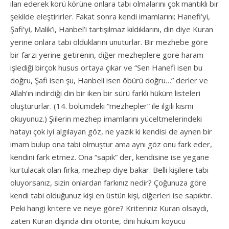
ilan ederek körü körüne onlara tabi olmalarını çok mantıklı bir
şekilde eleştirirler. Fakat sonra kendi imamlarını; Hanefi’yi,
Şafi’yi, Malik’i, Hanbel’i tartışılmaz kıldıklarını, din diye Kuran
yerine onlara tabi olduklarını unuturlar. Bir mezhebe göre
bir farzı yerine getirenin, diğer mezheplere göre haram
işlediği birçok husus ortaya çıkar ve “Sen Hanefi isen bu
doğru, Şafi isen şu, Hanbeli isen öbürü doğru…” derler ve
Allah’ın indirdiği din bir iken bir sürü farklı hüküm listeleri
oluştururlar. (14. bölümdeki “mezhepler” ile ilgili kısmı
okuyunuz.) Şiilerin mezhep imamlarını yüceltmelerindeki
hatayı çok iyi algılayan göz, ne yazık ki kendisi de aynen bir
imam bulup ona tabi olmuştur ama aynı göz onu fark eder,
kendini fark etmez. Ona “sapık” der, kendisine ise yegane
kurtulacak olan fırka, mezhep diye bakar. Belli kişilere tabi
oluyorsanız, sizin onlardan farkınız nedir? Çoğunuza göre
kendi tabi olduğunuz kişi en üstün kişi, diğerleri ise sapıktır.
Peki hangi kritere ve neye göre? Kriteriniz Kuran olsaydı,
zaten Kuran dışında dini otorite, dini hüküm koyucu