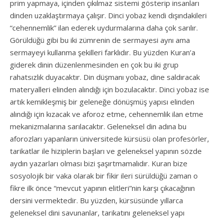
prim yapmaya, içinden çıkılmaz sistemi gösterip insanları
dinden uzaklaştırmaya çalışır. Dinci yobaz kendi dışındakileri
“cehennemlik” ilan ederek uydurmalarına daha çok sarılır.
Görüldüğü gibi bu iki zümrenin de sermayesi aynı ama
sermayeyi kullanma şekilleri farklıdır. Bu yüzden Kuran’a
giderek dinin düzenlenmesinden en çok bu iki grup
rahatsızlık duyacaktır. Din düşmanı yobaz, dine saldıracak
materyalleri elinden alındığı için bozulacaktır. Dinci yobaz ise
artık kemikleşmiş bir geleneğe dönüşmüş yapısı elinden
alındığı için kızacak ve aforoz etme, cehennemlik ilan etme
mekanizmalarına sarılacaktır. Geleneksel din adına bu
aforozları yapanların üniversitede kürsüsü olan profesörler,
tarikatlar ile hiziplerin başları ve geleneksel yapının sözde
aydın yazarları olması bizi şaşırtmamalıdır. Kuran bize
sosyolojik bir vaka olarak bir fikir ileri sürüldüğü zaman o
fikre ilk önce “mevcut yapının elitleri”nin karşı çıkacağının
dersini vermektedir. Bu yüzden, kürsüsünde yıllarca
geleneksel dini savunanlar, tarikatını geleneksel yapı