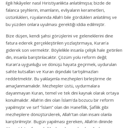
ilgili hikâyeler nasıl Hıristiyanlıkta anlatılmışsa; bizde de
falanca şeyhlerin, imamların, evliyaların kerametleri,
üstünlükleri, rüyalarında Allah’ı bile gördükleri anlatılmış ve
bu yüzden onlara uyulması gerektiği iddia edilmiştir.
Bize düşen, kendi şahsi görüşlerini ve geleneklerini dine
fatura ederek gerçekleştirilen yozlaştırmaya, Kuran’a
giderek son vermektir. Böylelikle insanla çelişik hale getirilen
din, insanla barıştırılacaktır. Çözüm yolu reform değil;
Kuran’a uygunluğu ve dönüşü hayata geçirmek, uydurulan
sahte kutsalları ve Kuran dışındaki tartışılmazları
reddetmektir. Bu yaklaşımla mezhepleri birleştirme de
amaçlanmamalıdır. Mezhepler üstü, uydurmalara
dayanmayan Kuran, temel ve tek dini kaynak olarak ortaya
konulmalıdır. Allah’ın dini olan İslam’da bozucu bir reform
yapılmıştır ve sırf “İslam” olan din Hanefilik, Şafilik gibi
mezheplere dönüştürülerek, Allah’tan olan insani olanla
karıştırılmıştır. Bugün yapılması gereken, Allah’ın dininde