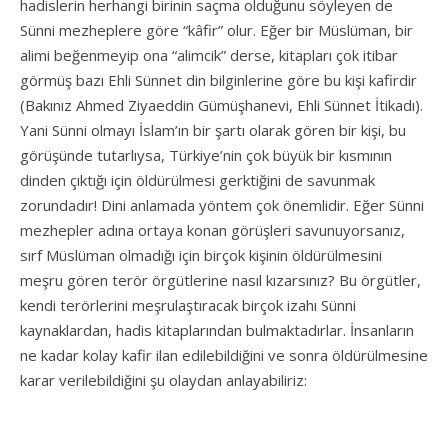
hadislerin herhangi birinin saçma olduğunu söyleyen de
Sünni mezheplere göre “kâfir” olur. Eğer bir Müslüman, bir
alimi beğenmeyip ona “alimcik” derse, kitapları çok itibar
görmüş bazı Ehli Sünnet din bilginlerine göre bu kişi kafirdir
(Bakınız Ahmed Ziyaeddin Gümüşhanevi, Ehli Sünnet İtikadı).
Yani Sünni olmayı İslam’ın bir şartı olarak gören bir kişi, bu
görüşünde tutarlıysa, Türkiye’nin çok büyük bir kısmının
dinden çıktığı için öldürülmesi gerktiğini de savunmak
zorundadır! Dini anlamada yöntem çok önemlidir. Eğer Sünni
mezhepler adına ortaya konan görüşleri savunuyorsanız,
sırf Müslüman olmadığı için birçok kişinin öldürülmesini
meşru gören terör örgütlerine nasıl kızarsınız? Bu örgütler,
kendi terörlerini meşrulaştıracak birçok izahı Sünni
kaynaklardan, hadis kitaplarından bulmaktadırlar. İnsanların
ne kadar kolay kafir ilan edilebildiğini ve sonra öldürülmesine
karar verilebildiğini şu olaydan anlayabiliriz: