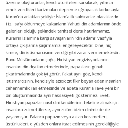
üzerine oluşturanlar; kendi otoriteleri sarsılacak, yıllarca
emek verdikleri karizmaları depreme uğrayacak korkusuyla
Kuran’da anlatılan şekliyle İslam’a ilk saldıranlar olacaklardır.
Hz. İsa’yı öldürmeye kalkanların Yahudi din adamlarının önde
gelenleri olduğu şeklindeki tarihsel dersi hatırlamamız,
Kuran’ın İslam’ına karşı savaşanların “din adamı” vasfıyla
ortaya çıkışlarına şaşırmamızı engelleyecektir. Dine, hiç
kimse, din istismarcısının verdiği gibi zarar vermemektedir.
Bunu Müslümanların çoğu, Hıristiyan engizisyonlarının
insanları din dışı ilan etmelerinde, papazların günah
çıkartmalarında çok iyi görür. Fakat aynı göz, kendi
istismarcısının, kendisiyle azıcık zıt fikir beyan eden insanları
cehennemlik ilan etmesinde ve adeta Kuran’a ilave yeni bir
din oluşturmasında aynı hassasiyeti göstermez. Evet,
Hıristiyan papazlar nasıl dini kendilerinin tekeline almak için
insanlara zulmettilerse, aynı zulüm bizim dinimizde de
yaşanmıştır. Falanca papazın veya azizin kerametleri,
üstünlükleri, o yüzden onlara itaat edilmesinin gerekliliğiyle