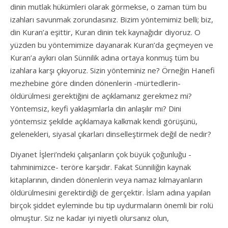
dinin mutlak hükümleri olarak görmekse, o zaman tüm bu
izahları savunmak zorundasınız. Bizim yöntemimiz belli; biz,
din Kuran’a eşittir, Kuran dinin tek kaynağıdır diyoruz. O
yüzden bu yöntemimize dayanarak Kuran’da geçmeyen ve
Kuran’a aykırı olan Sünnilik adına ortaya konmuş tüm bu
izahlara karşı çıkıyoruz. Sizin yönteminiz ne? Örneğin Hanefi
mezhebine göre dinden dönenlerin -mürtedlerin-
öldürülmesi gerektiğini de açıklamanız gerekmez mi?
Yöntemsiz, keyfi yaklaşımlarla din anlaşılır mı? Dini
yöntemsiz şekilde açıklamaya kalkmak kendi görüşünü,
gelenekleri, siyasal çıkarları dinselleştirmek değil de nedir?
Diyanet İşleri’ndeki çalışanların çok büyük çoğunluğu -
tahminimizce- teröre karşıdır. Fakat Sünniliğin kaynak
kitaplarının, dinden dönenlerin veya namaz kılmayanların
öldürülmesini gerektirdiği de gerçektir. İslam adına yapılan
birçok şiddet eyleminde bu tip uydurmaların önemli bir rolü
olmuştur. Siz ne kadar iyi niyetli olursanız olun,