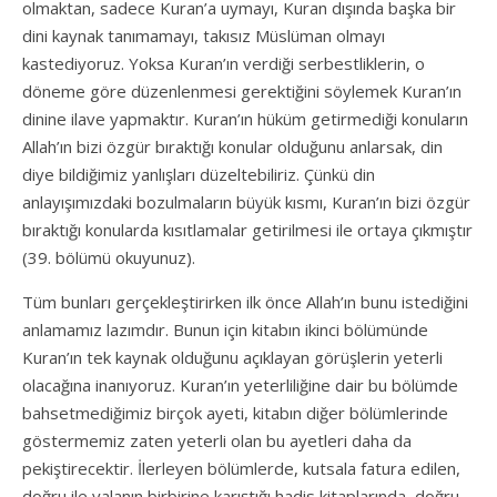
olmaktan, sadece Kuran’a uymayı, Kuran dışında başka bir
dini kaynak tanımamayı, takısız Müslüman olmayı
kastediyoruz. Yoksa Kuran’ın verdiği serbestliklerin, o
döneme göre düzenlenmesi gerektiğini söylemek Kuran’ın
dinine ilave yapmaktır. Kuran’ın hüküm getirmediği konuların
Allah’ın bizi özgür bıraktığı konular olduğunu anlarsak, din
diye bildiğimiz yanlışları düzeltebiliriz. Çünkü din
anlayışımızdaki bozulmaların büyük kısmı, Kuran’ın bizi özgür
bıraktığı konularda kısıtlamalar getirilmesi ile ortaya çıkmıştır
(39. bölümü okuyunuz).
Tüm bunları gerçekleştirirken ilk önce Allah’ın bunu istediğini
anlamamız lazımdır. Bunun için kitabın ikinci bölümünde
Kuran’ın tek kaynak olduğunu açıklayan görüşlerin yeterli
olacağına inanıyoruz. Kuran’ın yeterliliğine dair bu bölümde
bahsetmediğimiz birçok ayeti, kitabın diğer bölümlerinde
göstermemiz zaten yeterli olan bu ayetleri daha da
pekiştirecektir. İlerleyen bölümlerde, kutsala fatura edilen,
doğru ile yalanın birbirine karıştığı hadis kitaplarında, doğru