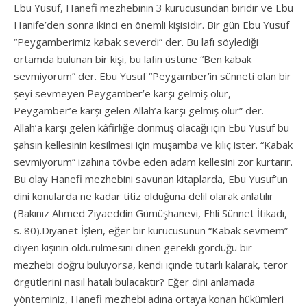
Ebu Yusuf, Hanefi mezhebinin 3 kurucusundan biridir ve Ebu
Hanife’den sonra ikinci en önemli kişisidir. Bir gün Ebu Yusuf
“Peygamberimiz kabak severdi” der. Bu lafı söylediği
ortamda bulunan bir kişi, bu lafın üstüne “Ben kabak
sevmiyorum” der. Ebu Yusuf “Peygamber’in sünneti olan bir
şeyi sevmeyen Peygamber’e karşı gelmiş olur,
Peygamber’e karşı gelen Allah’a karşı gelmiş olur” der.
Allah’a karşı gelen kâfirliğe dönmüş olacağı için Ebu Yusuf bu
şahsın kellesinin kesilmesi için muşamba ve kılıç ister. “Kabak
sevmiyorum” izahına tövbe eden adam kellesini zor kurtarır.
Bu olay Hanefi mezhebini savunan kitaplarda, Ebu Yusuf’un
dini konularda ne kadar titiz olduğuna delil olarak anlatılır
(Bakınız Ahmed Ziyaeddin Gümüşhanevi, Ehli Sünnet İtikadı,
s. 80).Diyanet İşleri, eğer bir kurucusunun “Kabak sevmem”
diyen kişinin öldürülmesini dinen gerekli gördüğü bir
mezhebi doğru buluyorsa, kendi içinde tutarlı kalarak, terör
örgütlerini nasıl hatalı bulacaktır? Eğer dini anlamada
yönteminiz, Hanefi mezhebi adına ortaya konan hükümleri