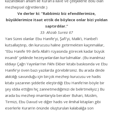
kazandıkları anlam ile Kuran’a ilave ve çelişkilerle dolu olan
mezhepsel öğretileridir.)
Ve derler ki: “Rabbimiz biz efendilerimize,
büyüklerimize itaat ettik de böylece onlar bizi yoldan
saptırdılar.”
33- Ahzab Suresi 67
Yani Sünni olanlar Ebu Hanife’yi, Şafi’yi, Malik’i, Hanbel’i
kutsallaştırıp, din kurucusu haline getirmekten kaçınmalılar,
“Ebu Hanife 99 defa Allah’ı rüyasında görecek kadar büyük
insandı” şeklinde hezeyanlardan kurtulmalılar. (Bu inanılmaz
iddiayı Çağrı Yayınları’nın Fıkhı Ekber kitabı baskısında ve Ebu
Hanife’yi öven bazı yazılarda görebilirsiniz. Bu arada dinde
akılcılığı savunduğu için birçok mezhep kurucusu ve hadis
kitabı yazarının şiddetle eleştirdiği Ebu Hanife’nin böyle bir
şey iddia ettiğini hiç zannetmediğimizi de belirtmeliyiz.) Bu
arada bu mezhep imamlarıyla beraber Buhari, Müslim,
Tirmizi, Ebu Davud ve diğer hadis ve ilmihal kitapları gibi
eserlerle Kuran’ın önünde oluşturulan kalabalığa son