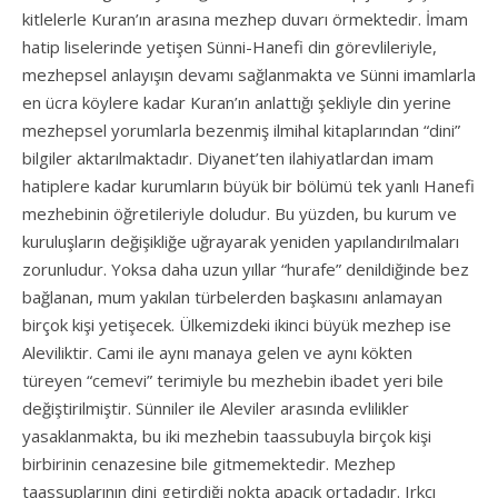
kitlelerle Kuran’ın arasına mezhep duvarı örmektedir. İmam
hatip liselerinde yetişen Sünni-Hanefi din görevlileriyle,
mezhepsel anlayışın devamı sağlanmakta ve Sünni imamlarla
en ücra köylere kadar Kuran’ın anlattığı şekliyle din yerine
mezhepsel yorumlarla bezenmiş ilmihal kitaplarından “dini”
bilgiler aktarılmaktadır. Diyanet’ten ilahiyatlardan imam
hatiplere kadar kurumların büyük bir bölümü tek yanlı Hanefi
mezhebinin öğretileriyle doludur. Bu yüzden, bu kurum ve
kuruluşların değişikliğe uğrayarak yeniden yapılandırılmaları
zorunludur. Yoksa daha uzun yıllar “hurafe” denildiğinde bez
bağlanan, mum yakılan türbelerden başkasını anlamayan
birçok kişi yetişecek. Ülkemizdeki ikinci büyük mezhep ise
Aleviliktir. Cami ile aynı manaya gelen ve aynı kökten
türeyen “cemevi” terimiyle bu mezhebin ibadet yeri bile
değiştirilmiştir. Sünniler ile Aleviler arasında evlilikler
yasaklanmakta, bu iki mezhebin taassubuyla birçok kişi
birbirinin cenazesine bile gitmemektedir. Mezhep
taassuplarının dini getirdiği nokta apaçık ortadadır. Irkçı