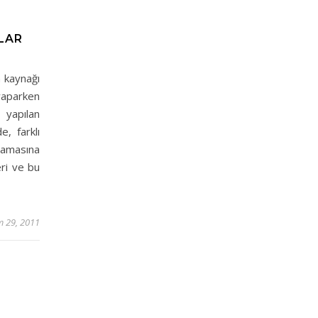
LAR
n kaynağı
yaparken
 yapılan
, farklı
mamasına
eri ve bu
m 29, 2011