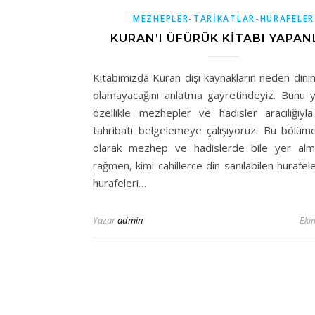
MEZHEPLER-TARİKATLAR-HURAFELER
KURAN’I ÜFÜRÜK KİTABI YAPAN
Kitabımızda Kuran dışı kaynakların neden dini
olamayacağını anlatma gayretindeyiz. Bunu 
özellikle mezhepler ve hadisler aracılığıyla
tahribatı belgelemeye çalışıyoruz. Bu bölümde
olarak mezhep ve hadislerde bile yer al
rağmen, kimi cahillerce din sanılabilen hurafel
hurafeleri…
Yazar
admin
Eki