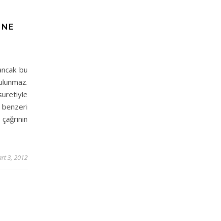
 NE
ancak bu
 bulunmaz.
uretiyle
a benzeri
 çağrının
rt 3, 2012