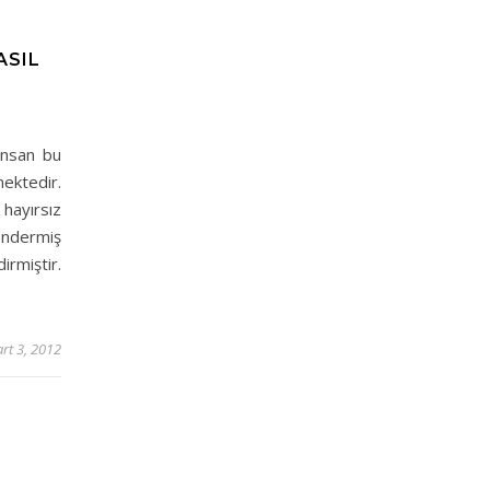
ASIL
 İnsan bu
mektedir.
 hayırsız
öndermiş
irmiştir.
rt 3, 2012