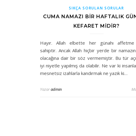
SIKÇA SORULAN SORULAR
CUMA NAMAZI BIR HAFTALIK G
KEFARET MIDIR?
Hayır. Allah elbette her günahı affetme
sahiptir. Ancak Allah hiçbir yerde bir namazı
olacağına dair bir söz vermemiştir. Bu tür aç
iyi niyetle yapılmış da olabilir. Ne var ki insanl
mesnetsiz izahlarla kandırmak ne yazık ki…
Yazar
admin
Ma