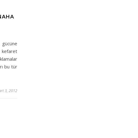
ÜNAHA
 gücüne
n kefaret
ıklamalar
arı bu tür
rt 3, 2012