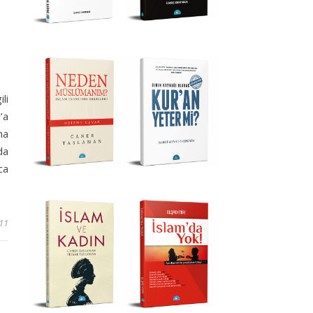
li
’a
na
da
ca
11