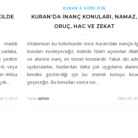
KURAN'A GÖRE DİN
KILDE
KURAN’DA İNANÇ KONULARI, NAMAZ,
ORUÇ, HAC VE ZEKAT
, maddi
Kitabımızın bu bölümünde önce Kuran’daki inançla ilgi
 sadaka,
konuları inceleyeceğiz. Aslında İslam açısından Allah
 yedirin
ve ahirete inanç en temel konulardır. Fakat din adı
44) veya
uydurulanlar, bunlardan daha çok uygulama alanın
in 4Nisa
kendini gösterdiği için bu önemli konuyu kısa
rçok…
geçeceğiz. Bu konudan sonra ise…
rt 3, 2012
Yazar
admin
Ekim 29, 20