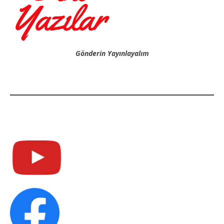
Gönderin Yayınlayalım