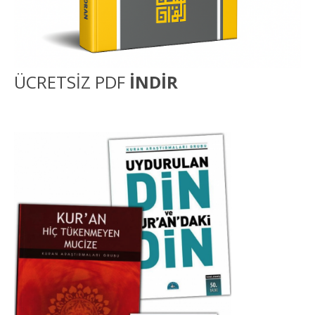
ÜCRETSİZ PDF
İNDİR