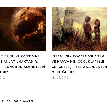
ET GÜNÜ KURAN’DA NE
İNSANLIĞIN ÇOĞALMASI ADEM
DE ANLATILMAKTADIR;
VE HAVVA’NIN ÇOCUKLARI ILE
ET GÜNÜNÜN ALAMETLERI
GERÇEKLEŞTIYSE 2 KARDEŞTE
IDIR?
MI ÇOĞALDIK?
2012
Mart 3, 2012
BIR CEVAP YAZIN