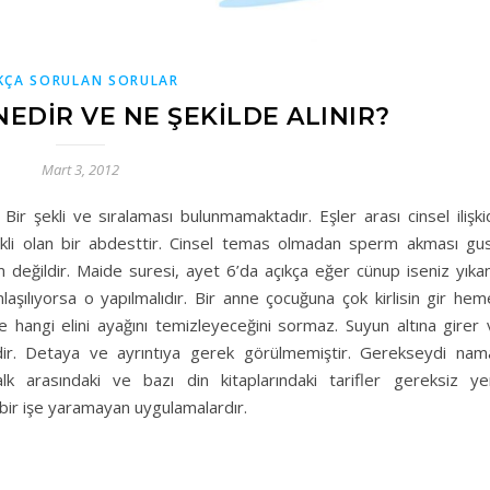
KÇA SORULAN SORULAR
EDIR VE NE ŞEKILDE ALINIR?
Mart 3, 2012
Bir şekli ve sıralaması bulunmamaktadır. Eşler arası cinsel ilişk
ekli olan bir abdesttir. Cinsel temas olmadan sperm akması gus
değildir. Maide suresi, ayet 6’da açıkça eğer cünup iseniz yıkan
aşılıyorsa o yapılmalıdır. Bir anne çocuğuna çok kirlisin gir he
 hangi elini ayağını temizleyeceğini sormaz. Suyun altına girer 
dir. Detaya ve ayrıntıya gerek görülmemiştir. Gerekseydi nam
alk arasındaki ve bazı din kitaplarındaki tarifler gereksiz ye
bir işe yaramayan uygulamalardır.