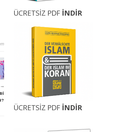
ÜCRETSİZ PDF
İNDİR
um
I
RI
R?
ÜCRETSİZ PDF
İNDİR