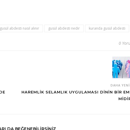
gusül abdesti nasıl alınır
gusül abdesti nedir
kuranda gusül abdesti
0 Yor
DAHA YEN
DE
HAREMLIK SELAMLIK UYGULAMASI DININ BIR EM
MIDI
RI DA BEĞENEBILIRSINIZ