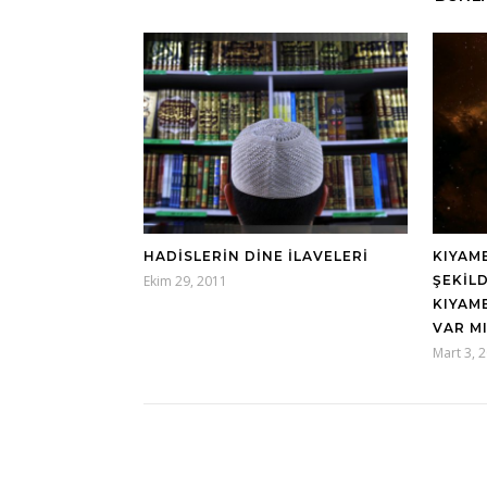
HADİSLERİN DİNE İLAVELERİ
KIYAM
Ekim 29, 2011
ŞEKIL
KIYAM
VAR M
Mart 3, 