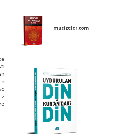
mucizeler.
com
ide
ül
ın
men
ve
az
re