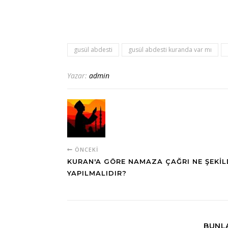
gusül abdesti
gusül abdesti kuranda var mı
Yazar:
admin
ÖNCEKI
KURAN'A GÖRE NAMAZA ÇAĞRI NE ŞEKIL
YAPILMALIDIR?
BUNLA