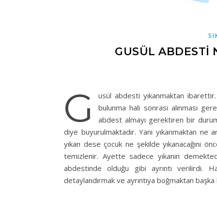
SI
GUSÜL ABDESTI N
G
usül abdesti yıkanmaktan ibarettir. 
bulunma hali sonrası alınması ger
abdest almayı gerektiren bir durum 
diye buyurulmaktadır. Yani yıkanmaktan ne anl
yıkan dese çocuk ne şekilde yıkanacağını önce
temizlenir. Ayette sadece yıkanın demekte
abdestinde olduğu gibi ayrıntı verilirdi. H
detaylandırmak ve ayrıntıya boğmaktan başka 