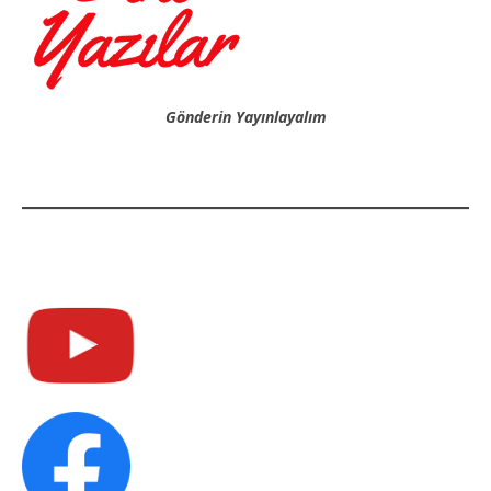
Gönderin Yayınlayalım