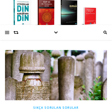
SIKÇA SORULAN SORULAR