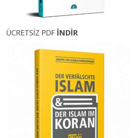
ÜCRETSİZ PDF
İNDİR